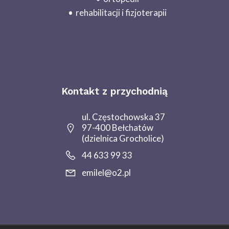
rehabilitacji i fizjoterapii
Kontakt z przychodnią
ul. Częstochowska 37
97-400 Bełchatów
(dzielnica Grocholice)
44 633 99 33
emilel@o2.pl