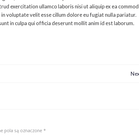
rud exercitation ullamco laboris nisi ut aliquip ex ea commo
n voluptate velit esse cillum dolore eu fugiat nulla pariatur.
nt in culpa qui officia deserunt mollit anim id est laborum.
Nawigacja
Nex
wpisu
 pola są oznaczone
*