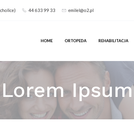
cholice)
44 633 99 33
emilel@o2.pl
HOME
ORTOPEDA
REHABILITACJA
Lorem Ipsum