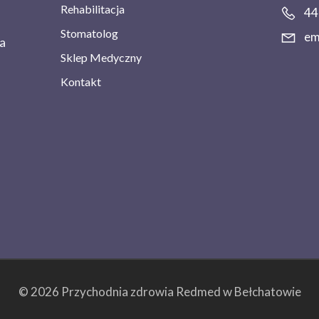
Rehabilitacja
44
Stomatolog
em
a
Sklep Medyczny
Kontakt
© 2026 Przychodnia zdrowia Redmed w Bełchatowie