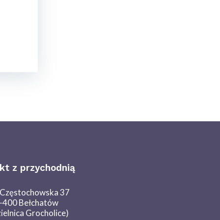
kt z przychodnią
. Częstochowska 37
-400 Bełchatów
zielnica Grocholice)