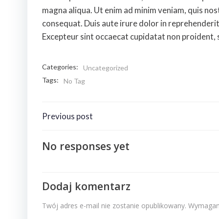
magna aliqua. Ut enim ad minim veniam, quis nost
consequat. Duis aute irure dolor in reprehenderit i
Excepteur sint occaecat cupidatat non proident, su
Categories:
Uncategorized
Tags:
No Tag
Nawigacja
Previous post
wpisu
No responses yet
Dodaj komentarz
Twój adres e-mail nie zostanie opublikowany.
Wymagane