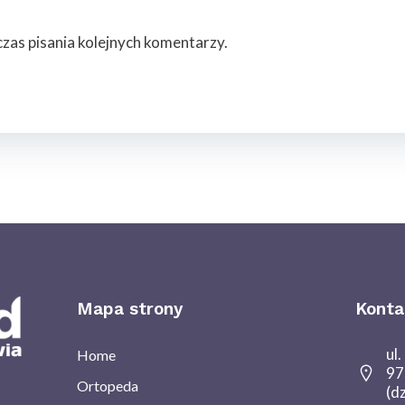
zas pisania kolejnych komentarzy.
Mapa strony
Konta
ul
Home
97
Ortopeda
(d